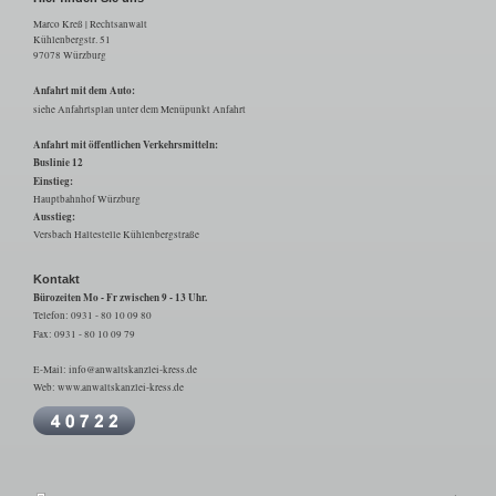
Marco Kreß | Rechtsanwalt
Kühlenbergstr. 51
97078 Würzburg
Anfahrt mit dem Auto:
siehe Anfahrtsplan unter dem Menüpunkt Anfahrt
Anfahrt mit öffentlichen Verkehrsmitteln:
Buslinie 12
Einstieg:
Hauptbahnhof Würzburg
Ausstieg:
Versbach Haltestelle Kühlenbergstraße
Kontakt
Bürozeiten Mo - Fr zwischen 9 - 13 Uhr.
Telefon: 0931 - 80 10 09 80
Fax: 0931 - 80 10 09 79
E-Mail: info@anwaltskanzlei-kress.de
Web: www.anwaltskanzlei-kress.de